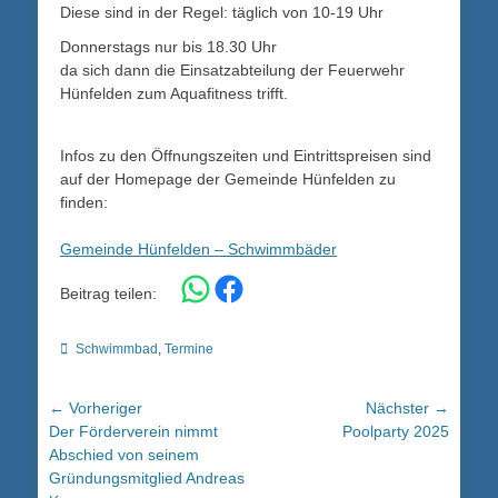
Diese sind in der Regel: täglich von 10-19 Uhr
Donnerstags nur bis 18.30 Uhr
da sich dann die Einsatzabteilung der Feuerwehr
Hünfelden zum Aquafitness trifft.
Infos zu den Öffnungszeiten und Eintrittspreisen sind
auf der Homepage der Gemeinde Hünfelden zu
finden:
Gemeinde Hünfelden – Schwimmbäder
Share on WhatsApp
Share on Facebook
Beitrag teilen:
Kategorien
Schwimmbad
,
Termine
Beitragsnavigation
← Vorheriger
Nächster →
Vorheriger
Nächster
Der Förderverein nimmt
Poolparty 2025
Beitrag:
Beitrag:
Abschied von seinem
Gründungsmitglied Andreas