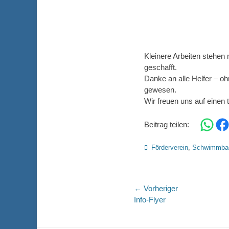
Kleinere Arbeiten stehen 
geschafft.
Danke an alle Helfer – o
gewesen.
Wir freuen uns auf einen
Share on 
Shar
Beitrag teilen:
Kategorien
Förderverein
,
Schwimmba
Beitragsnaviga
← Vorheriger
Vorheriger
Info-Flyer
Beitrag: