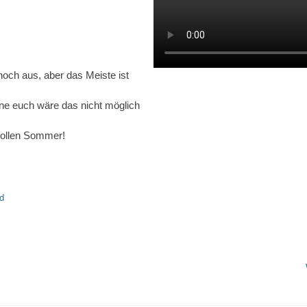
noch aus, aber das Meiste ist
hne euch wäre das nicht möglich
 tollen Sommer!
WhatsApp
e on Facebook
d
tion
Nächster
Beitrag: