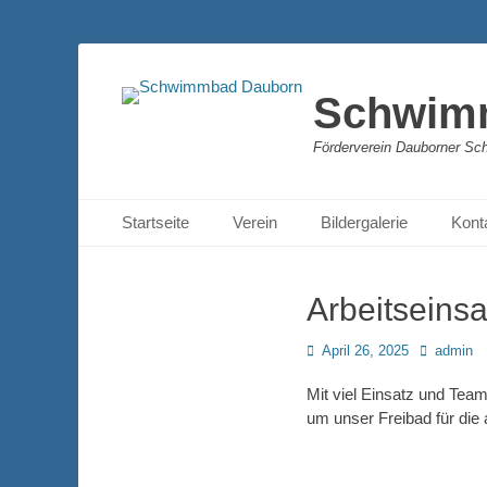
Schwim
Förderverein Dauborner Sc
Primäres Menü
Zum
Startseite
Verein
Bildergalerie
Kont
Inhalt
springen
Arbeitseinsa
Posted
Autor
April 26, 2025
admin
on
Mit viel Einsatz und Tea
um unser Freibad für die 