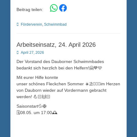
Share on WhatsApp
Share on Facebook
Beitrag teilen:
Kategorien
Förderverein
,
Schwimmbad
Arbeitseinsatz, 24. April 2026
Posted
April 27, 2026
on
Der Vorstand des Dauborner Schwimmbades
bedankt sich herzlich bei den Helfern!🤗💙🩵
Mit eurer Hilfe konnte
unser schönes Fleckchen Sommer ☀️⛱️🏊🏼‍♀️im Herzen
von Dauborn wieder auf Vordermann gebracht
werden! 💪🏻🙌🏻
Saisonstart💦🛟
🗓️08.05. um 17:00🕰️