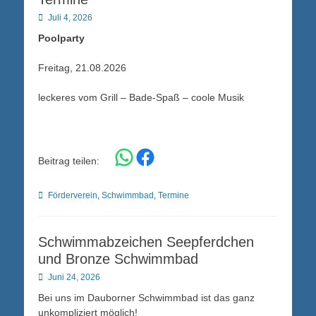
Posted
Juli 4, 2026
on
Poolparty
Freitag, 21.08.2026
leckeres vom Grill – Bade-Spaß – coole Musik
Share on WhatsApp
Share on Facebook
Beitrag teilen:
Kategorien
Förderverein
,
Schwimmbad
,
Termine
Schwimmabzeichen Seepferdchen
und Bronze Schwimmbad
Posted
Juni 24, 2026
on
Bei uns im Dauborner Schwimmbad ist das ganz
unkompliziert möglich!