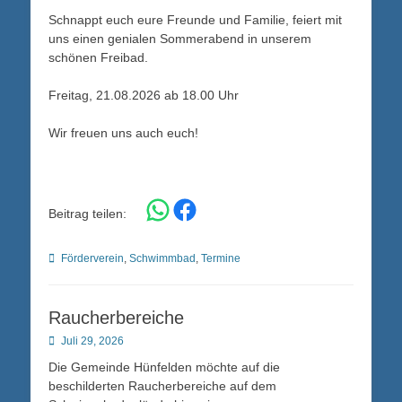
Schnappt euch eure Freunde und Familie, feiert mit
uns einen genialen Sommerabend in unserem
schönen Freibad.
Freitag, 21.08.2026 ab 18.00 Uhr
Wir freuen uns auch euch!
Share on WhatsApp
Share on Facebook
Beitrag teilen:
Kategorien
Förderverein
,
Schwimmbad
,
Termine
Raucherbereiche
Posted
Juli 29, 2026
on
Die Gemeinde Hünfelden möchte auf die
beschilderten Raucherbereiche auf dem