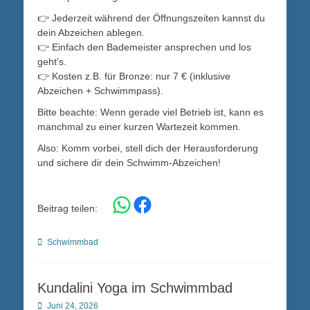
👉 Jederzeit während der Öffnungszeiten kannst du
dein Abzeichen ablegen.
👉 Einfach den Bademeister ansprechen und los
geht’s.
👉 Kosten z.B. für Bronze: nur 7 € (inklusive
Abzeichen + Schwimmpass).
Bitte beachte: Wenn gerade viel Betrieb ist, kann es
manchmal zu einer kurzen Wartezeit kommen.
Also: Komm vorbei, stell dich der Herausforderung
und sichere dir dein Schwimm-Abzeichen!
Share on WhatsApp
Share on Facebook
Beitrag teilen:
Kategorien
Schwimmbad
Kundalini Yoga im Schwimmbad
Posted
Juni 24, 2026