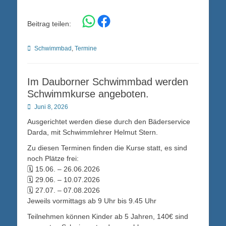
Share on WhatsApp
Share on Facebook
Beitrag teilen:
Kategorien
Schwimmbad
,
Termine
Im Dauborner Schwimmbad werden
Schwimmkurse angeboten.
Posted
Juni 8, 2026
on
Ausgerichtet werden diese durch den Bäderservice
Darda, mit Schwimmlehrer Helmut Stern.
Zu diesen Terminen finden die Kurse statt, es sind
noch Plätze frei:
🗓️ 15.06. – 26.06.2026
🗓️ 29.06. – 10.07.2026
🗓️ 27.07. – 07.08.2026
Jeweils vormittags ab 9 Uhr bis 9.45 Uhr
Teilnehmen können Kinder ab 5 Jahren, 140€ sind