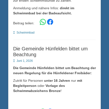
zur ersten Schwimmstunde zu zahlen.
Anmeldung und nähere Infos:
direkt im
Schwimmbad bei der Badeaufsicht.
Share on WhatsApp
Share on Facebook
Beitrag teilen:
Kategorien
Schwimmbad
Die Gemeinde Hünfelden bittet um
Beachtung
Posted
Juni 1, 2026
on
Die Gemeinde Hünfelden bittet um Beachtung der
neuen Regelung für die Hünfeldener Freibäder:
Zutritt für Personen
unter 16 Jahren
nur
mit
Begleitperson
oder
Vorlage des
Schwimmabzeichens Bronze
!