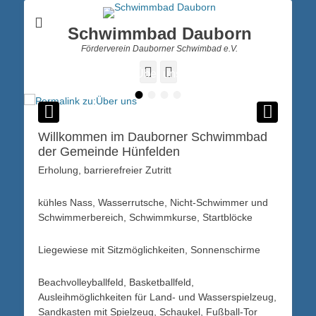
Schwimmbad Dauborn
Förderverein Dauborner Schwimbad e.V.
Facebook
Instagram
Impressionen
Über uns
•
•
•
•
Veröffentlicht am
Veröffentlicht am
Von
Von
admin
admin
Willkommen im Dauborner Schwimmbad
der Gemeinde Hünfelden
Erholung, barrierefreier Zutritt
kühles Nass, Wasserrutsche, Nicht-Schwimmer und
Schwimmerbereich, Schwimmkurse, Startblöcke
Liegewiese mit Sitzmöglichkeiten, Sonnenschirme
Beachvolleyballfeld, Basketballfeld,
Ausleihmöglichkeiten für Land- und Wasserspielzeug,
Sandkasten mit Spielzeug, Schaukel, Fußball-Tor