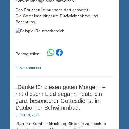
Schwimmbadgelände hinweisen.
Das Rauchen ist nur noch dort gestattet.
Die Gemeinde bittet um Rücksichtnahme und
Beachtung.
Share on WhatsApp
Share on Facebook
Beitrag teilen:
Kategorien
Schwimmbad
„Danke für diesen guten Morgen“ –
mit diesem Lied begann heute ein
ganz besonderer Gottesdienst im
Dauborner Schwimmbad.
Posted
Juli 19, 2026
on
Pfarrerin Sarah Fröhlich begrüßte die zahlreichen