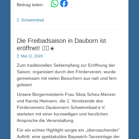
Share on WhatsApp
Share on Facebook
Beitrag teilen:
Kategorien
Schwimmbad
Die Freibadsaison in Dauborn ist
eröffnet! 🏊‍♂️☀️
Posted
Mai 11, 2026
on
Zum traditionellen Sektempfang zur Eröffnung der
Saison, organisiert durch den Förderverein, wurde
gemeinsam mit vielen Besuchern aus nah und fern
gefeiert.
Unsere Bürgermeisterin Frau Silvia Scheu-Menzer
und Karola Heimann, die 1. Vorsitzende des
Fördervereins Daubornern Schwimmbad e.V,
starteten mit einer kurzweiligen und herzlichen
Ansprache die Veranstaltung.
Für ein echtes Highlight sorgte ein „überraschender“
Auftritt: eine spektakuläre Baywatch-Tanzeinlage der