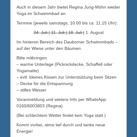
on
Auch in diesem Jahr bietet Regina Jung-Möhn wieder
Yoga im Schwimmbad an.
Termine (jeweils samstags, 10.00 bis ca. 11.15 Uhr):
04. Juli | 11. Juli | 18. Juli |
1. August
Im hinteren Bereich des Dauborner Schwimmbads –
auf der Wiese unter den Bäumen.
Bitte mitbringen:
– warme Unterlage (Picknickdecke, Schaffell oder
Yogamatte)
– evtl. kleines Kissen zur Unterstützung beim Sitzen
– Decke für die Entspannung
– stilles Wasser
Voranmeldung und wietere Info per WhatsApp:
0160/6003803 (Regina)
(Bei schlechtem Wetter findet kein Yoga statt.)
Komm vorbei, atme tief durch und tanke neue
Energie!