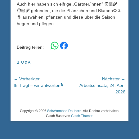
Auch hier haben sich eifrige „Gärtner/innen“ 🧑🏼‍🌾
🧑🏼‍🌾 gefunden, die die Pflänzchen und Blumen🌻🌷
🪻 auswählen, pflanzen und diese über die Saison
hegen und pflegen.
Share on WhatsApp
Share on Facebook
Beitrag teilen:
Kategorien
Q & A
Beitragsnavigation
← Vorheriger
Nächster →
Vorheriger
Nächster
Ihr fragt – wir antworten🎙️
Arbeitseinsatz, 24. April
Beitrag:
Beitrag:
2026
Copyright © 2026
Schwimmbad Dauborn
. Alle Rechte vorbehalten.
Catch Base von
Catch Themes