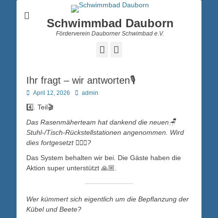
Schwimmbad Dauborn
Förderverein Dauborner Schwimbad e.V.
Facebook
Instagram
Ihr fragt – wir antworten🎙️
Posted
Autor
April 12, 2026
admin
on
4️⃣. Teil🎬
Das Rasenmäherteam hat dankend die neuen🪑
Stuhl-/Tisch-Rückstellstationen angenommen. Wird
dies fortgesetzt 🙋🏽‍♀️?
Das System behalten wir bei. Die Gäste haben die
Aktion super unterstützt 🙏🏼.
Wer kümmert sich eigentlich um die Bepflanzung der
Kübel und Beete?