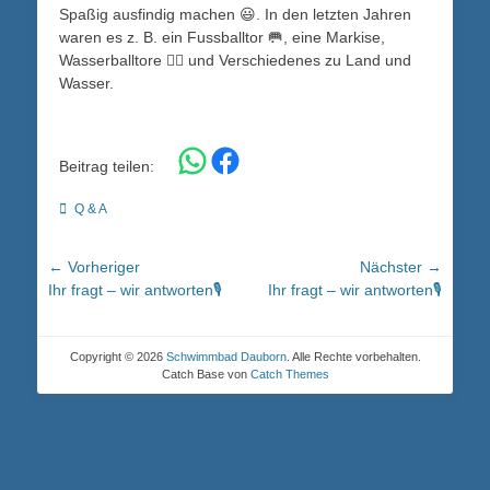
Spaßig ausfindig machen 😃. In den letzten Jahren
waren es z. B. ein Fussballtor 🥅, eine Markise,
Wasserballtore 🤽‍♀️ und Verschiedenes zu Land und
Wasser.
Share on WhatsApp
Share on Facebook
Beitrag teilen:
Kategorien
Q & A
Beitragsnavigation
← Vorheriger
Nächster →
Vorheriger
Nächster
Ihr fragt – wir antworten🎙️
Ihr fragt – wir antworten🎙️
Beitrag:
Beitrag:
Copyright © 2026
Schwimmbad Dauborn
. Alle Rechte vorbehalten.
Catch Base von
Catch Themes