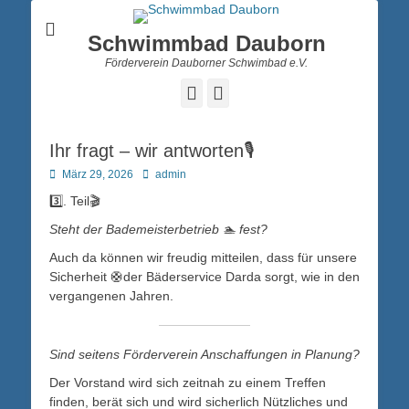
Schwimmbad Dauborn
Förderverein Dauborner Schwimbad e.V.
Facebook
Instagram
Ihr fragt – wir antworten🎙️
Posted
Autor
März 29, 2026
admin
on
3️⃣. Teil🎬
Steht der Bademeisterbetrieb 🏊 fest?
Auch da können wir freudig mitteilen, dass für unsere
Sicherheit 🛟der Bäderservice Darda sorgt, wie in den
vergangenen Jahren.
Sind seitens Förderverein Anschaffungen in Planung?
Der Vorstand wird sich zeitnah zu einem Treffen
finden, berät sich und wird sicherlich Nützliches und