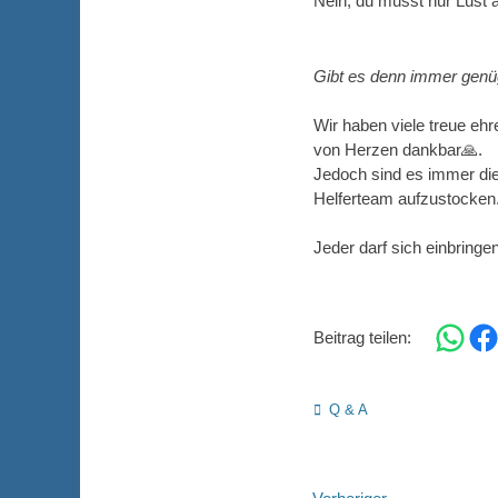
Nein, du musst nur Lust a
Gibt es denn immer genü
Wir haben viele treue ehr
von Herzen dankbar🙏.
Jedoch sind es immer die
Helferteam aufzustocken
Jeder darf sich einbringe
Share on 
Shar
Beitrag teilen:
Kategorien
Q & A