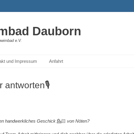
mbad Dauborn
hwimbad e.V.
akt und Impressum
Anfahrt
ir antworten🎙️
tzen handwerkliches Geschick
💁🏻
von Nöten?