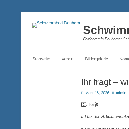
Schwim
Förderverein Dauborner Sc
Primäres Menü
Zum
Startseite
Verein
Bildergalerie
Kont
Inhalt
springen
Ihr fragt – w
Posted
Autor
März 18, 2026
admin
on
2️⃣. Teil🎬
Ist bei den Arbeitseinsä