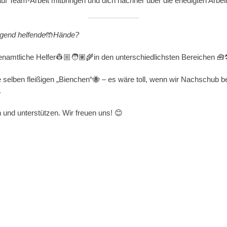
uf Team-Arbeit mitbringen und dich nachher über die erledigten Arbei
gend helfende
🤲
Hände?
enamtliche Helfer👷🏼🧑🏽‍🌾in den unterschiedlichsten Bereichen 🧰🛠
 selben fleißigen „Bienchen“🐝 – es wäre toll, wenn wir Nachschub
.
n und unterstützen. Wir freuen uns! 😊
WhatsApp
e on Facebook