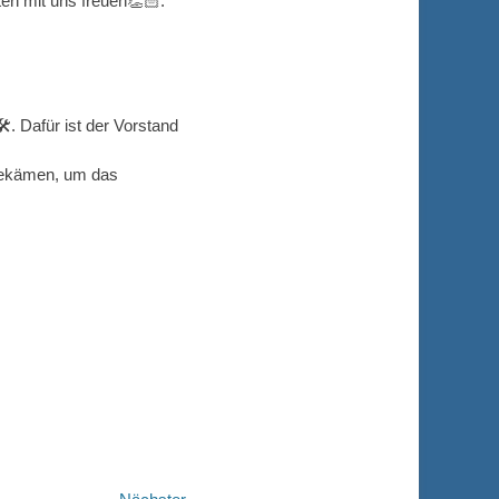
ten mit uns freuen👏🏻.
️. Dafür ist der Vorstand
 bekämen, um das