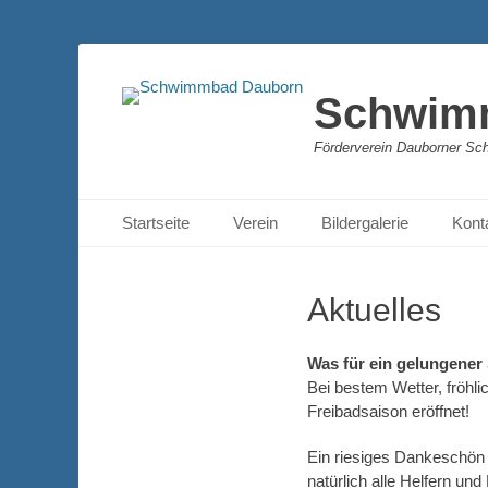
Schwim
Förderverein Dauborner Sc
Primäres Menü
Zum
Startseite
Verein
Bildergalerie
Kont
Inhalt
springen
Aktuelles
Was für ein gelungener 
Bei bestem Wetter, fröh
Freibadsaison eröffnet!
Ein riesiges Dankeschön
natürlich alle Helfern un