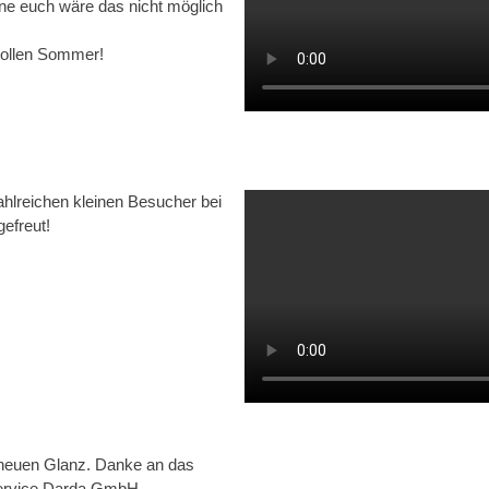
hne euch wäre das nicht möglich
 tollen Sommer!
ahlreichen kleinen Besucher bei
efreut!
 neuen Glanz. Danke an das
ervice Darda GmbH.